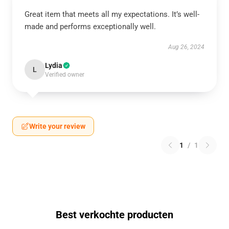
Great item that meets all my expectations. It’s well-
made and performs exceptionally well.
Aug 26, 2024
Lydia
L
Verified owner
Write your review
1
/
1
Best verkochte producten