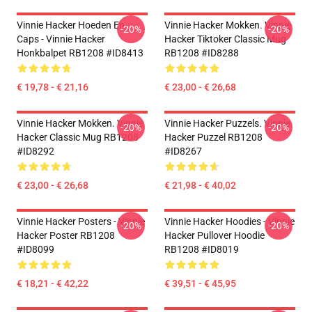
Vinnie Hacker Hoeden En
Vinnie Hacker Mokken. Vinnie
-20%
-20%
Caps - Vinnie Hacker
Hacker Tiktoker Classic Mug
Honkbalpet RB1208 #ID8413
RB1208 #ID8288
€ 19,78 - € 21,16
€ 23,00 - € 26,68
Vinnie Hacker Mokken. Vinnie
Vinnie Hacker Puzzels. Vinnie
-20%
-20%
Hacker Classic Mug RB1208
Hacker Puzzel RB1208
#ID8292
#ID8267
€ 23,00 - € 26,68
€ 21,98 - € 40,02
Vinnie Hacker Posters - Vinnie
Vinnie Hacker Hoodies - Vinnie
-20%
-20%
Hacker Poster RB1208
Hacker Pullover Hoodie
#ID8099
RB1208 #ID8019
€ 18,21 - € 42,22
€ 39,51 - € 45,95