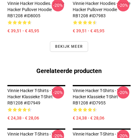
Vinnie Hacker Hoodies. Vinnie
Vinnie Hacker Hoodies - Vinnie
-20%
-20%
Hacker Pullover Hoodie
Hacker Pullover Hoodie
RB1208 #ID8005
RB1208 #ID7983
€ 39,51 - € 45,95
€ 39,51 - € 45,95
BEKIJK MEER
Gerelateerde producten
Vinnie Hacker T-Shirts - Vinnie
Vinnie Hacker T-Shirts - Vinnie
-20%
-20%
Hacker Klassieke T-Shirt
Hacker Klassieke T-Shirt
RB1208 #ID7949
RB1208 #ID7955
€ 24,38 - € 28,06
€ 24,38 - € 28,06
Vinnie Hacker T-Shirts - Vinnie
Vinnie Hacker T-Shirts - Vinnie
-20%
-20%