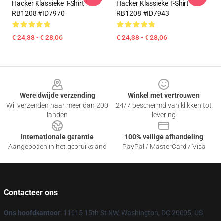
Hacker Klassieke T-Shirt
Hacker Klassieke T-Shirt
RB1208 #ID7970
RB1208 #ID7943
€ 24,38 - € 28,06
€ 24,38 - € 28,06
Footer
Wereldwijde verzending
Winkel met vertrouwen
Wij verzenden naar meer dan 200
24/7 beschermd van klikken tot
landen
levering
Internationale garantie
100% veilige afhandeling
Aangeboden in het gebruiksland
PayPal / MasterCard / Visa
Contacteer ons
Ons hoofdkantoor
: 11015 15th St NW, Washington, DC 20005, US