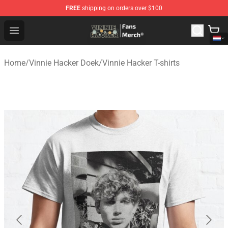
FREE
shipping on orders over $100
Vinnie Hacker Store - Official Vinnie Hacker Merchandis
Open menu
Home
/
Vinnie Hacker Doek
/
Vinnie Hacker T-shirts