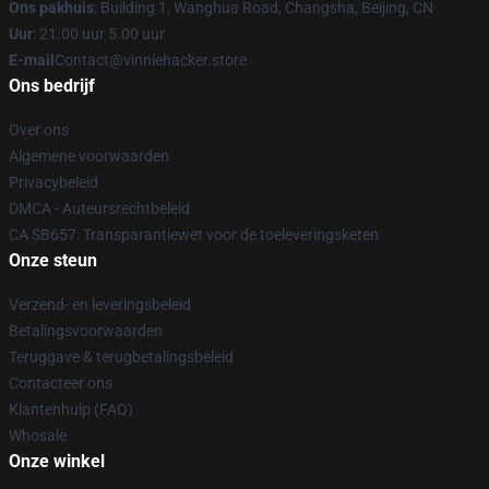
Ons pakhuis
: Building 1, Wanghua Road, Changsha, Beijing, CN
Uur
: 21.00 uur 5.00 uur
E-mail
Contact@vinniehacker.store
Ons bedrijf
Over ons
Algemene voorwaarden
Privacybeleid
DMCA - Auteursrechtbeleid
CA SB657: Transparantiewet voor de toeleveringsketen
Onze steun
Verzend- en leveringsbeleid
Betalingsvoorwaarden
Teruggave & terugbetalingsbeleid
Contacteer ons
Klantenhulp (FAQ)
Whosale
Onze winkel