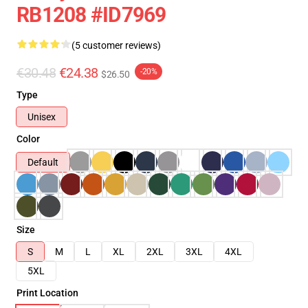
RB1208 #ID7969
(5 customer reviews)
€30.48
€24.38
-20%
$26.50
Type
Unisex
Color
Default
Size
S
M
L
XL
2XL
3XL
4XL
5XL
Print Location