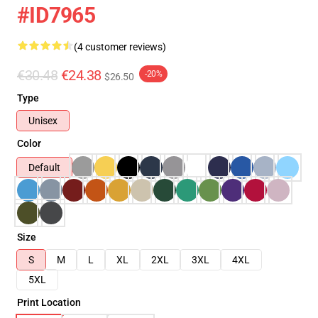
#ID7965
(4 customer reviews)
€30.48
€24.38
-20%
$26.50
Type
Unisex
Color
Default
Size
S
M
L
XL
2XL
3XL
4XL
5XL
Print Location