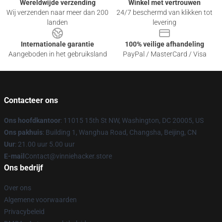
Wereldwijde verzending
Winkel met vertrouwen
Wij verzenden naar meer dan 200
24/7 beschermd van klikken tot
landen
levering
Internationale garantie
100% veilige afhandeling
Aangeboden in het gebruiksland
PayPal / MasterCard / Visa
Contacteer ons
Ons hoofdkantoor
: 11015 15th St NW, Washington, DC 20005, US
Ons pakhuis
: Building 1, Wanghua Road, Changsha, Beijing, CN
Uur
: 21.00 uur 5.00 uur
E-mail
Contact@vinniehacker.store
Ons bedrijf
Over ons
Algemene voorwaarden
Privacybeleid