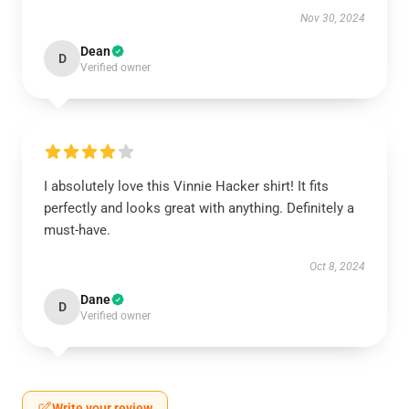
Nov 30, 2024
Dean
D
Verified owner
I absolutely love this Vinnie Hacker shirt! It fits
perfectly and looks great with anything. Definitely a
must-have.
Oct 8, 2024
Dane
D
Verified owner
Write your review