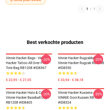
1
/
1
Best verkochte producten
Vinnie Hacker Bags - Vinnie
Vinnie Hacker Rugzakken -
-20%
-20%
Hacker Tattoo All Over Print
Vinnie Hacker Rugzak RB1208
Tote Bag RB1208 #ID8367
#ID8350
€ 22,95 - € 27,55
€ 33,94 - € 38,18
Vinnie Hacker Hats & Caps -
Vinnie Hacker Kussens -
-20%
-20%
Vinnie Hacker Baseball Cap
VINNIE Gooi Kussen RB1208
RB1208 #ID8405
#ID8324