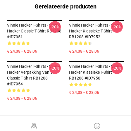
Gerelateerde producten
Vinnie Hacker T-Shirts - Vinnie
Vinnie Hacker T-Shirts - Vinnie
-20%
-20%
Hacker Classic T-Shirt RB1208
Hacker Klassieke T-Shirt
#ID7951
RB1208 #ID7952
€ 24,38 - € 28,06
€ 24,38 - € 28,06
Vinnie Hacker T-Shirts - Vinnie
Vinnie Hacker T-Shirts - Vinnie
-20%
-20%
Hacker Verpakking Van 5
Hacker Klassieke T-Shirt
Classic T-Shirt RB1208
RB1208 #ID7950
#ID7954
€ 24,38 - € 28,06
€ 24,38 - € 28,06
Footer