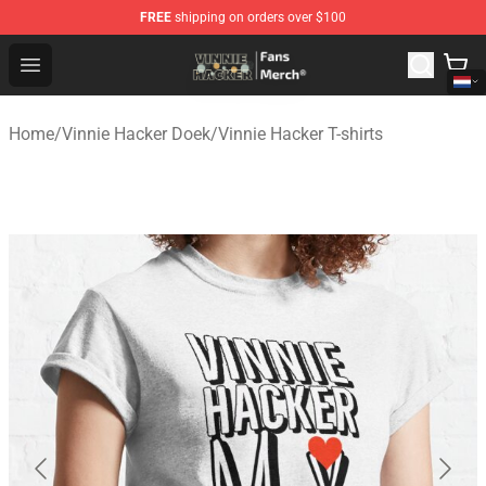
FREE
shipping on orders over $100
Vinnie Hacker Store - Official Vinnie Hacker Merchandis
Open menu
Home
/
Vinnie Hacker Doek
/
Vinnie Hacker T-shirts