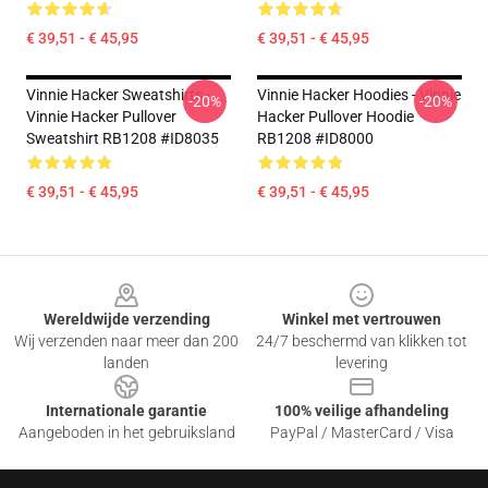
€ 39,51 - € 45,95
€ 39,51 - € 45,95
Vinnie Hacker Sweatshirts -
Vinnie Hacker Hoodies - Vinnie
-20%
-20%
Vinnie Hacker Pullover
Hacker Pullover Hoodie
Sweatshirt RB1208 #ID8035
RB1208 #ID8000
€ 39,51 - € 45,95
€ 39,51 - € 45,95
Footer
Wereldwijde verzending
Winkel met vertrouwen
Wij verzenden naar meer dan 200
24/7 beschermd van klikken tot
landen
levering
Internationale garantie
100% veilige afhandeling
Aangeboden in het gebruiksland
PayPal / MasterCard / Visa