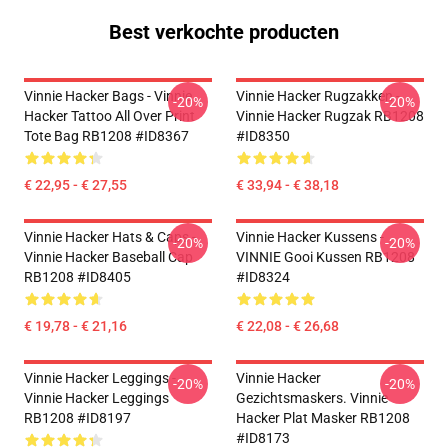
Best verkochte producten
Vinnie Hacker Bags - Vinnie
Vinnie Hacker Rugzakken -
-20%
-20%
Hacker Tattoo All Over Print
Vinnie Hacker Rugzak RB1208
Tote Bag RB1208 #ID8367
#ID8350
€ 22,95 - € 27,55
€ 33,94 - € 38,18
Vinnie Hacker Hats & Caps -
Vinnie Hacker Kussens -
-20%
-20%
Vinnie Hacker Baseball Cap
VINNIE Gooi Kussen RB1208
RB1208 #ID8405
#ID8324
€ 19,78 - € 21,16
€ 22,08 - € 26,68
Vinnie Hacker Leggings -
Vinnie Hacker
-20%
-20%
Vinnie Hacker Leggings
Gezichtsmaskers. Vinnie
RB1208 #ID8197
Hacker Plat Masker RB1208
#ID8173