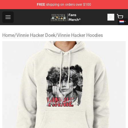
FREE
shipping on orders over $100
Vinnie Hacker Store - Official Vinnie Hacker Merchandis
Open menu
Home
/
Vinnie Hacker Doek
/
Vinnie Hacker Hoodies