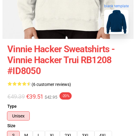
blank template
Vinnie Hacker Sweatshirts -
Vinnie Hacker Trui RB1208
#ID8050
(6 customer reviews)
€49.39
€39.51
-20%
$42.95
Type
Unisex
Size
S
M
L
XL
2XL
3XL
4XL