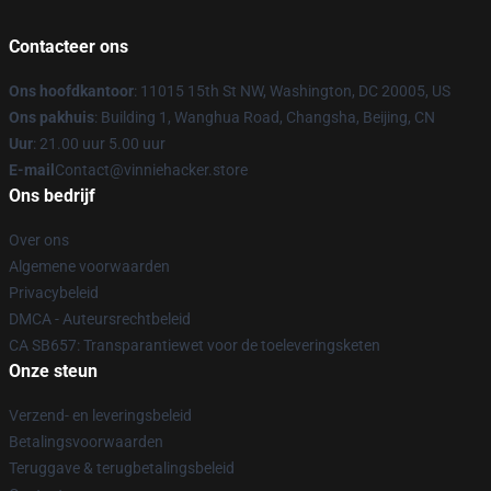
Contacteer ons
Ons hoofdkantoor
: 11015 15th St NW, Washington, DC 20005, US
Ons pakhuis
: Building 1, Wanghua Road, Changsha, Beijing, CN
Uur
: 21.00 uur 5.00 uur
E-mail
Contact@vinniehacker.store
Ons bedrijf
Over ons
Algemene voorwaarden
Privacybeleid
DMCA - Auteursrechtbeleid
CA SB657: Transparantiewet voor de toeleveringsketen
Onze steun
Verzend- en leveringsbeleid
Betalingsvoorwaarden
Teruggave & terugbetalingsbeleid