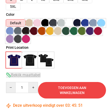
5XL
Color
Default
Print Location
Bekijk maattabel
Quantity
TOEVOEGEN AAN
WINKELWAGEN
Deze uitverkoop eindigt over
03
:
45
:
51