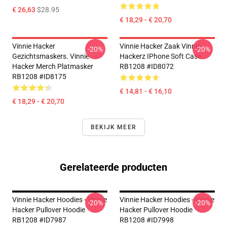
€ 26,63
$28.95
€ 18,29 - € 20,70
Vinnie Hacker
Vinnie Hacker Zaak Vinnie
-20%
-20%
Gezichtsmaskers. Vinnie
Hackerz IPhone Soft Case
Hacker Merch Platmasker
RB1208 #ID8072
RB1208 #ID8175
€ 14,81 - € 16,10
€ 18,29 - € 20,70
BEKIJK MEER
Gerelateerde producten
Vinnie Hacker Hoodies - Vinnie
Vinnie Hacker Hoodies - Vinnie
-20%
-20%
Hacker Pullover Hoodie
Hacker Pullover Hoodie
RB1208 #ID7987
RB1208 #ID7998