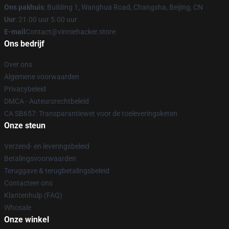
Ons pakhuis
: Building 1, Wanghua Road, Changsha, Beijing, CN
Uur
: 21.00 uur 5.00 uur
E-mail
Contact@vinniehacker.store
Ons bedrijf
Over ons
Algemene voorwaarden
Privacybeleid
DMCA - Auteursrechtbeleid
CA SB657: Transparantiewet voor de toeleveringsketen
Onze steun
Verzend- en leveringsbeleid
Betalingsvoorwaarden
Teruggave & terugbetalingsbeleid
Contacteer ons
Klantenhulp (FAQ)
Whosale
Onze winkel