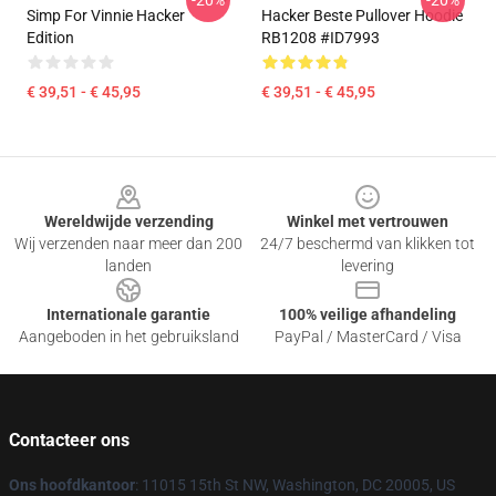
-20%
-20%
Simp For Vinnie Hacker
Hacker Beste Pullover Hoodie
Edition
RB1208 #ID7993
€ 39,51 - € 45,95
€ 39,51 - € 45,95
Footer
Wereldwijde verzending
Winkel met vertrouwen
Wij verzenden naar meer dan 200
24/7 beschermd van klikken tot
landen
levering
Internationale garantie
100% veilige afhandeling
Aangeboden in het gebruiksland
PayPal / MasterCard / Visa
Contacteer ons
Ons hoofdkantoor
: 11015 15th St NW, Washington, DC 20005, US