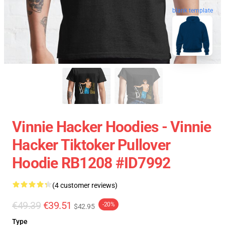
blank template
Vinnie Hacker Hoodies - Vinnie
Hacker Tiktoker Pullover
Hoodie RB1208 #ID7992
(4 customer reviews)
€49.39
€39.51
-20%
$42.95
Type