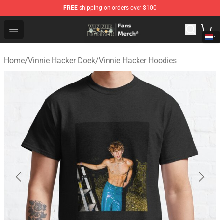
FREE
shipping on orders over $100
Vinnie Hacker Store - Official Vinnie Hacker Merchandis
Open menu
Home
/
Vinnie Hacker Doek
/
Vinnie Hacker Hoodies