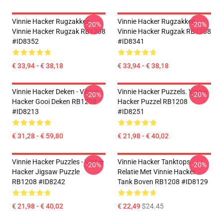
Vinnie Hacker Rugzakken -
Vinnie Hacker Rugzakken -
-20%
-20%
Vinnie Hacker Rugzak RB1208
Vinnie Hacker Rugzak RB1208
#ID8352
#ID8341
€ 33,94 - € 38,18
€ 33,94 - € 38,18
Vinnie Hacker Deken - Vinnie
Vinnie Hacker Puzzels. Vinnie
-20%
-20%
Hacker Gooi Deken RB1208
Hacker Puzzel RB1208
#ID8213
#ID8251
€ 31,28 - € 59,80
€ 21,98 - € 40,02
Vinnie Hacker Puzzles - Vinnie
Vinnie Hacker Tanktops -
-20%
-20%
Hacker Jigsaw Puzzle
Relatie Met Vinnie Hacker
RB1208 #ID8242
Tank Boven RB1208 #ID8129
€ 21,98 - € 40,02
€ 22,49
$24.45