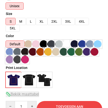
Unisex
Size
S
M
L
XL
2XL
3XL
4XL
5XL
Color
Default
Print Location
Bekijk maattabel
Quantity
TOEVOEGEN AAN