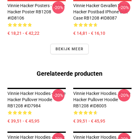
Vinnie Hacker Posters - Vinnie
Vinnie Hacker Gevallen Vinnie
-20%
-20%
Hacker Poster RB1208
Hacker Postbad IPhone Soft
#ID8106
Case RB1208 #ID8087
€ 18,21 - € 42,22
€ 14,81 - € 16,10
BEKIJK MEER
Gerelateerde producten
Vinnie Hacker Hoodies - Vinnie
Vinnie Hacker Hoodies. Vinnie
-20%
-20%
Hacker Pullover Hoodie
Hacker Pullover Hoodie
RB1208 #ID7984
RB1208 #ID8005
€ 39,51 - € 45,95
€ 39,51 - € 45,95
Vinnie Hacker Hoodies - I Only
Vinnie Hacker Hoodies. Vinnie