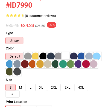
#ID7990
(8 customer reviews)
€30.48
€24.38
-20%
$26.50
Type
Unisex
Color
Default
Size
S
M
L
XL
2XL
3XL
4XL
5XL
Print Location