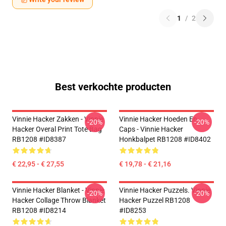
1
/
2
Best verkochte producten
Vinnie Hacker Zakken - Vinnie
Vinnie Hacker Hoeden En
-20%
-20%
Hacker Overal Print Tote Bag
Caps - Vinnie Hacker
RB1208 #ID8387
Honkbalpet RB1208 #ID8402
€ 22,95 - € 27,55
€ 19,78 - € 21,16
Vinnie Hacker Blanket - Vinnie
Vinnie Hacker Puzzels. Vinnie
-20%
-20%
Hacker Collage Throw Blanket
Hacker Puzzel RB1208
RB1208 #ID8214
#ID8253