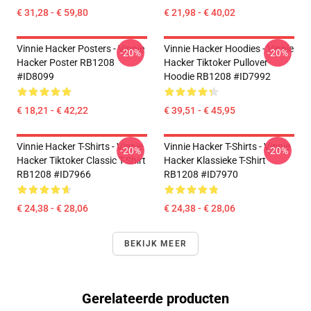
€ 31,28 - € 59,80
€ 21,98 - € 40,02
Vinnie Hacker Posters - Vinnie
Vinnie Hacker Hoodies - Vinnie
-20%
-20%
Hacker Poster RB1208
Hacker Tiktoker Pullover
#ID8099
Hoodie RB1208 #ID7992
€ 18,21 - € 42,22
€ 39,51 - € 45,95
Vinnie Hacker T-Shirts - Vinnie
Vinnie Hacker T-Shirts - Vinnie
-20%
-20%
Hacker Tiktoker Classic T-Shirt
Hacker Klassieke T-Shirt
RB1208 #ID7966
RB1208 #ID7970
€ 24,38 - € 28,06
€ 24,38 - € 28,06
BEKIJK MEER
Gerelateerde producten