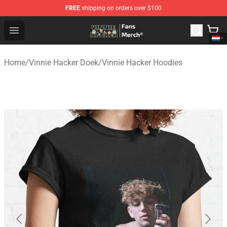
FREE
shipping on orders over $100
Vinnie Hacker Store - Official Vinnie Hacker Merchandis
Open menu
Home
/
Vinnie Hacker Doek
/
Vinnie Hacker Hoodies