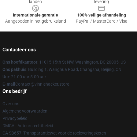
landen
levering
Internationale garantie
100% veilige afhandeling
Aangeboden in het gebruiksland
PayPal / MasterCard / Visa
Contacteer ons
Ons hoofdkantoor
: 11015 15th St NW, Washington, DC 20005, US
Ons pakhuis
: Building 1, Wanghua Road, Changsha, Beijing, CN
Uur
: 21.00 uur 5.00 uur
E-mail
Contact@vinniehacker.store
Ons bedrijf
Over ons
Algemene voorwaarden
Privacybeleid
DMCA - Auteursrechtbeleid
CA SB657: Transparantiewet voor de toeleveringsketen