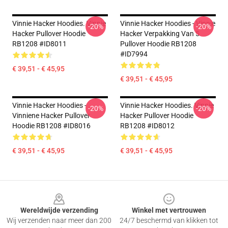
Vinnie Hacker Hoodies. Vinnie
Vinnie Hacker Hoodies - Vinnie
-20%
-20%
Hacker Pullover Hoodie
Hacker Verpakking Van 5
RB1208 #ID8011
Pullover Hoodie RB1208
#ID7994
€ 39,51 - € 45,95
€ 39,51 - € 45,95
Vinnie Hacker Hoodies -
Vinnie Hacker Hoodies. Vinnie
-20%
-20%
Vinniene Hacker Pullover
Hacker Pullover Hoodie
Hoodie RB1208 #ID8016
RB1208 #ID8012
€ 39,51 - € 45,95
€ 39,51 - € 45,95
Footer
Wereldwijde verzending
Winkel met vertrouwen
Wij verzenden naar meer dan 200
24/7 beschermd van klikken tot