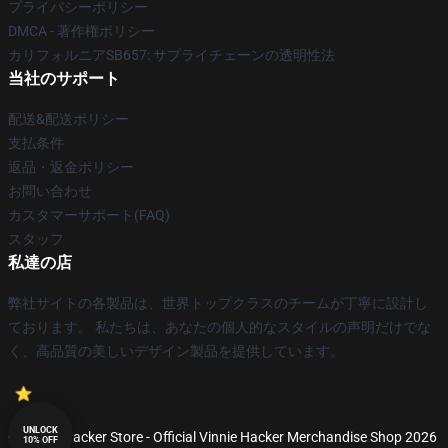
プライバシーポリシー
DMCA - 著作権ポリシー
カリフォルニアSB657: サプライチェーンの透明性法
当社のサポート
配送&配送ポリシー
支払条件
返品・返金ポリシー
お問い合わせ
カスタマーサポート(FAQ)
スタッフ
私達の店
弊社サイトの各製品は、世界トップクラスのチームが丁寧に設計し
ております。 私たちは、あなたの個人的なスタイルの声明だけでな
く、高品質の美しいデザイン製品を提供しています。
UNLOCK
© Vinnie Hacker Store - Official Vinnie Hacker Merchandise Shop 2026
10% OFF