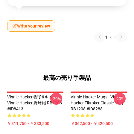
Write your review
1
/
1
最高の売り手製品
Vinnie Hacker 帽子&キャップ -
Vinnie Hacker Mugs - Vinnie
-20%
-20%
Vinnie Hacker 野球帽 RB1208
Hacker Tiktoker Classic Mug
#ID8413
RB1208 #ID8288
￥311,750 - ￥333,500
￥362,500 - ￥420,500