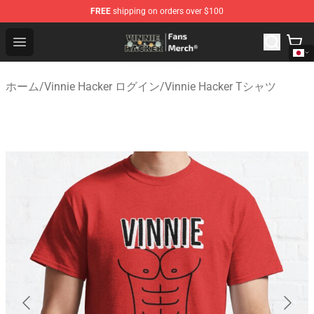
FREE
shipping on orders over $100
Vinnie Hacker Store - Official Vinnie Hacker Merchandis
Open menu
ホーム
/
Vinnie Hacker ログイン
/
Vinnie Hacker Tシャツ