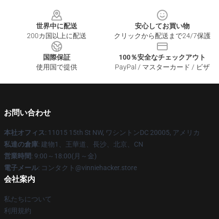
Footer
世界中に配送
安心してお買い物
200カ国以上に配送
クリックから配送まで24/7保護
国際保証
100％安全なチェックアウト
使用国で提供
PayPal / マスターカード / ビザ
お問い合わせ
本社オフィス
: 11015 15th St NW, ワシントンDC 20005, アメリカ
私達の倉庫
: 建物1、王華道、長沙、北京、CN
営業時間
: 9:00～18:00(月～金)
電子メール
: コンタクト@vinniehacker.store
会社案内
私たちについて
利用規約