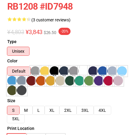
RB1208 #ID7948
(3 customer reviews)
¥4,803
¥3,843
-20%
$26.50
Type
Unisex
Color
Default
Size
S
M
L
XL
2XL
3XL
4XL
5XL
Print Location