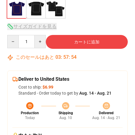
サイズガイドを見る
Quantity
カートに追加
このセールはあと
03
:
57
:
53
Deliver to United States
Cost to ship:
$6.99
Standard - Order today to get by
Aug. 14 - Aug. 21
Production
Shipping
Delivered
Today
Aug. 10
Aug. 14 - Aug. 21