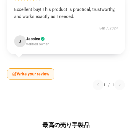
Excellent buy! This product is practical, trustworthy,
and works exactly as I needed.
Sep 7, 2024
Jessica
J
Verified owner
Write your review
1
/
1
最高の売り手製品