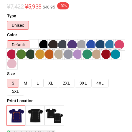
¥7,422
¥5,938
-20%
$40.95
Type
Unisex
Color
Default
Size
S
M
L
XL
2XL
3XL
4XL
5XL
Print Location