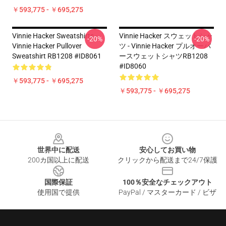
￥593,775 - ￥695,275
Vinnie Hacker Sweatshirts -
Vinnie Hacker スウェットシャ
-20%
-20%
Vinnie Hacker Pullover
ツ - Vinnie Hacker プルオーバ
Sweatshirt RB1208 #ID8061
ースウェットシャツRB1208
#ID8060
￥593,775 - ￥695,275
￥593,775 - ￥695,275
Footer
世界中に配送
安心してお買い物
200カ国以上に配送
クリックから配送まで24/7保護
国際保証
100％安全なチェックアウト
使用国で提供
PayPal / マスターカード / ビザ