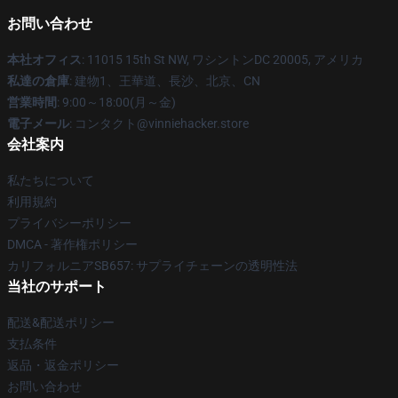
お問い合わせ
本社オフィス
: 11015 15th St NW, ワシントンDC 20005, アメリカ
私達の倉庫
: 建物1、王華道、長沙、北京、CN
営業時間
: 9:00～18:00(月～金)
電子メール
: コンタクト@vinniehacker.store
会社案内
私たちについて
利用規約
プライバシーポリシー
DMCA - 著作権ポリシー
カリフォルニアSB657: サプライチェーンの透明性法
当社のサポート
配送&配送ポリシー
支払条件
返品・返金ポリシー
お問い合わせ