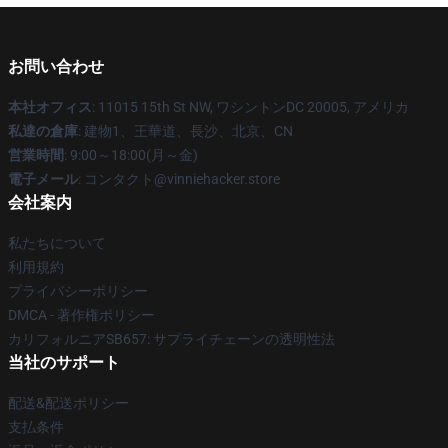
お問い合わせ
本社オフィス
: 11015 15th St NW, ワシントンDC 20005, アメリカ
私達の倉庫
: 建物1、王華道、長沙、北京、CN
営業時間
: 9:00～18:00(月～金)
電子メール
: コンタクト@vinniehacker.store
会社案内
私たちについて
利用規約
プライバシーポリシー
DMCA - 著作権ポリシー
カリフォルニアSB657: サプライチェーンの透明性法
当社のサポート
配送&配送ポリシー
支払条件