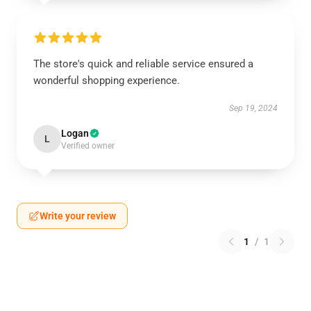
The store's quick and reliable service ensured a
wonderful shopping experience.
Sep 19, 2024
Logan
L
Verified owner
Write your review
1
/
1