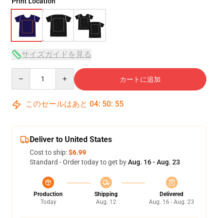
Print Location
サイズガイドを見る
Quantity
カートに追加
このセールはあと
04
:
50
:
54
Deliver to United States
Cost to ship:
$6.99
Standard - Order today to get by
Aug. 16 - Aug. 23
Production
Shipping
Delivered
Today
Aug. 12
Aug. 16 - Aug. 23