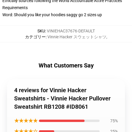
Ethically sourced following the World Accountable Attire Practices
Requirements
Word: Should you like your hoodies saggy go 2 sizes up
SKU
:
VINIEHAC37676-DEFAULT
カテゴリー
:
Vinnie Hacker スウェットシャツ
,
What Customers Say
4 reviews for Vinnie Hacker
Sweatshirts - Vinnie Hacker Pullover
Sweatshirt RB1208 #ID8061
★★★★★
75%
★★★★☆
25%