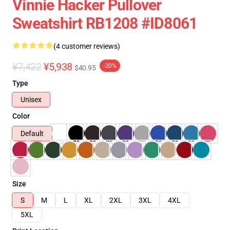
Vinnie Hacker Pullover
Sweatshirt RB1208 #ID8061
(4 customer reviews)
¥7,422
¥5,938
-20%
$40.95
Type
Unisex
Color
Default
Size
S
M
L
XL
2XL
3XL
4XL
5XL