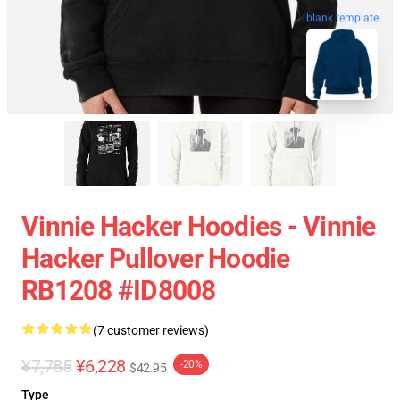
blank template
Vinnie Hacker Hoodies - Vinnie
Hacker Pullover Hoodie
RB1208 #ID8008
(7 customer reviews)
¥7,785
¥6,228
-20%
$42.95
Type