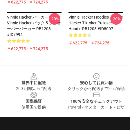
￥622,775 - ￥724,275
Vinnie Hacker パーカー -
Vinnie Hacker Hoodies - Vinnie
-20%
-20%
Vinnie Hacker パック 5 プルオ
Hacker Tiktoker Pullover
ーバーパーカー RB1208
Hoodie RB1208 #ID8007
#ID7994
￥622,775 - ￥724,275
￥622,775 - ￥724,275
Footer
世界中に配送
安心してお買い物
200カ国以上に配送
クリックから配送まで24/7保護
国際保証
100％安全なチェックアウト
使用国で提供
PayPal / マスターカード / ビザ