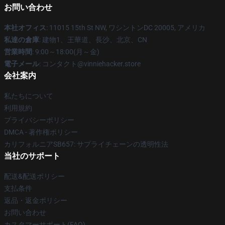
お問い合わせ
本社オフィス
: 11015 15th St NW, ワシントンDC 20005, アメリカ
私達の倉庫
: 建物1、王華道、長沙、北京、CN
営業時間
: 9:00～18:00(月～金)
電子メール
: コンタクト@vinniehacker.store
会社案内
私たちについて
利用規約
プライバシーポリシー
DMCA - 著作権ポリシー
カリフォルニアSB657: サプライチェーンの透明性法
当社のサポート
配送&配送ポリシー
支払条件
返品・返金ポリシー
お問い合わせ
カスタマーサポート(FAQ)