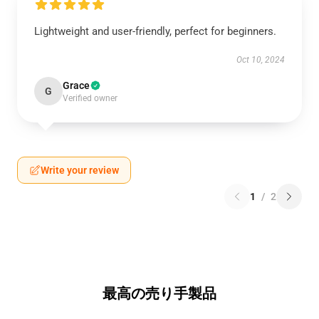
Lightweight and user-friendly, perfect for beginners.
Oct 10, 2024
Grace
G
Verified owner
Write your review
1
/
2
最高の売り手製品