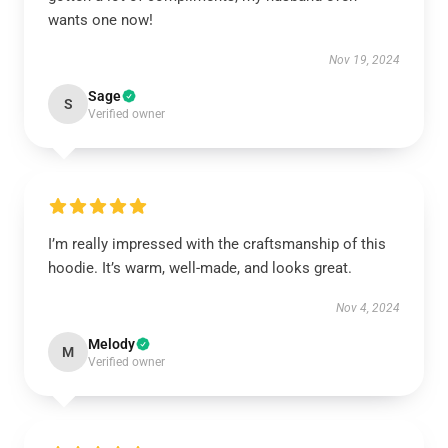
wants one now!
Nov 19, 2024
Sage
S
Verified owner
I’m really impressed with the craftsmanship of this
hoodie. It’s warm, well-made, and looks great.
Nov 4, 2024
Melody
M
Verified owner