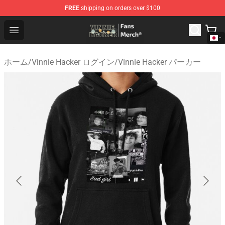
FREE
shipping on orders over $100
Vinnie Hacker Store - Official Vinnie Hacker Merchandis
Open menu
ホーム
/
Vinnie Hacker ログイン
/
Vinnie Hacker パーカー