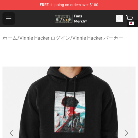
FREE
shipping on orders over $100
Vinnie Hacker Store - Official Vinnie Hacker Merchandis
Open menu
ホーム
/
Vinnie Hacker ログイン
/
Vinnie Hacker パーカー