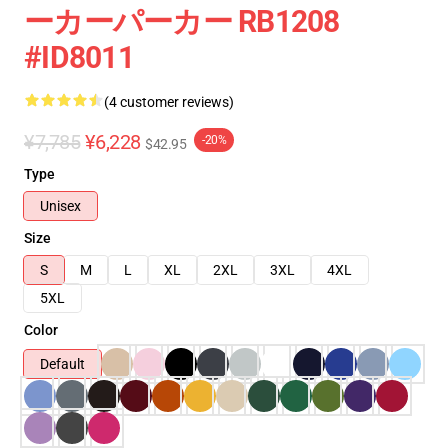
ーカーパーカー RB1208
#ID8011
(4 customer reviews)
¥7,785
¥6,228
-20%
$42.95
Type
Unisex
Size
S
M
L
XL
2XL
3XL
4XL
5XL
Color
Default