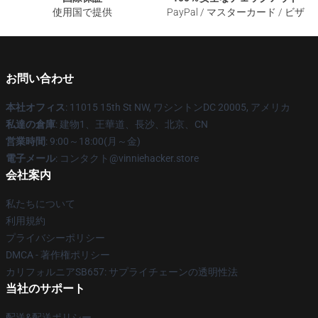
使用国で提供
PayPal / マスターカード / ビザ
お問い合わせ
本社オフィス
: 11015 15th St NW, ワシントンDC 20005, アメリカ
私達の倉庫
: 建物1、王華道、長沙、北京、CN
営業時間
: 9:00～18:00(月～金)
電子メール
: コンタクト@vinniehacker.store
会社案内
私たちについて
利用規約
プライバシーポリシー
DMCA - 著作権ポリシー
カリフォルニアSB657: サプライチェーンの透明性法
当社のサポート
配送&配送ポリシー