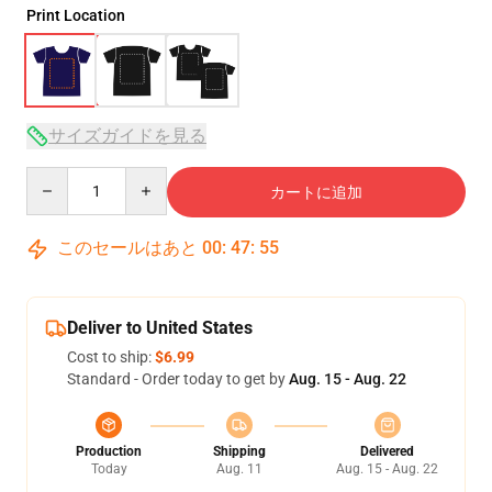
Print Location
サイズガイドを見る
Quantity
カートに追加
このセールはあと
00
:
47
:
54
Deliver to United States
Cost to ship:
$6.99
Standard - Order today to get by
Aug. 15 - Aug. 22
Production
Shipping
Delivered
Today
Aug. 11
Aug. 15 - Aug. 22