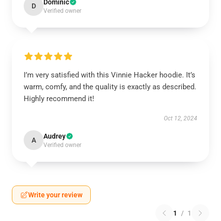
Dominic
D
Verified owner
I’m very satisfied with this Vinnie Hacker hoodie. It’s
warm, comfy, and the quality is exactly as described.
Highly recommend it!
Oct 12, 2024
Audrey
A
Verified owner
Write your review
1
/
1