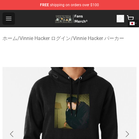
FREE
shipping on orders over $100
Vinnie Hacker Store - Official Vinnie Hacker Merchandis
Open menu
ホーム
/
Vinnie Hacker ログイン
/
Vinnie Hacker パーカー