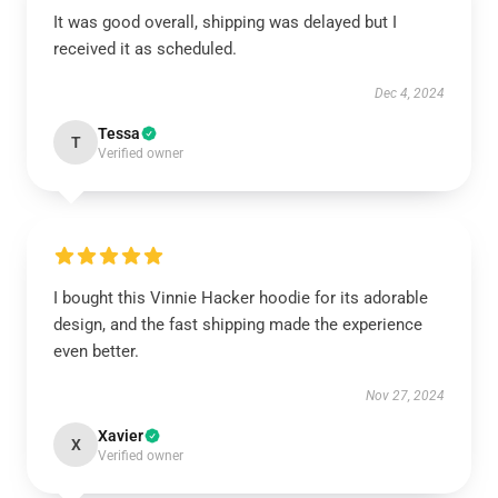
It was good overall, shipping was delayed but I
received it as scheduled.
Dec 4, 2024
Tessa
T
Verified owner
I bought this Vinnie Hacker hoodie for its adorable
design, and the fast shipping made the experience
even better.
Nov 27, 2024
Xavier
X
Verified owner