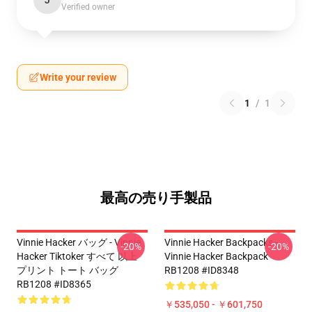
J
Verified owner
Write your review
1
/
1
最高の売り手製品
Vinnie Hacker バッグ - Vinnie
Vinnie Hacker Backpacks -
-20%
-20%
Hacker Tiktoker すべて 以上
Vinnie Hacker Backpack
プリント トート バッグ
RB1208 #ID8348
RB1208 #ID8365
￥535,050 - ￥601,750