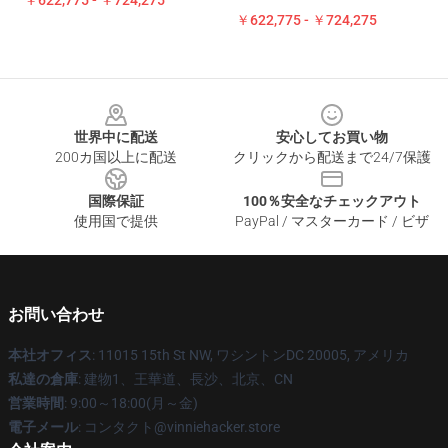
￥622,775 - ￥724,275
￥622,775 - ￥724,275
Footer
世界中に配送
安心してお買い物
200カ国以上に配送
クリックから配送まで24/7保護
国際保証
100％安全なチェックアウト
使用国で提供
PayPal / マスターカード / ビザ
お問い合わせ
本社オフィス
: 11015 15th St NW, ワシントンDC 20005, アメリカ
私達の倉庫
: 建物1、王華道、長沙、北京、CN
営業時間
: 9:00～18:00(月～金)
電子メール
: コンタクト@vinniehacker.store