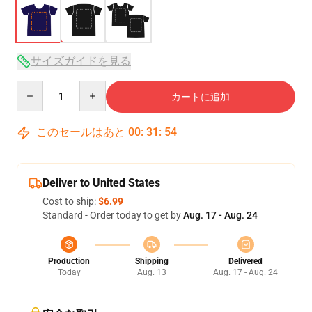
サイズガイドを見る
Quantity
カートに追加
このセールはあと
00
:
31
:
54
Deliver to United States
Cost to ship:
$6.99
Standard - Order today to get by
Aug. 17 - Aug. 24
Production
Shipping
Delivered
Today
Aug. 13
Aug. 17 - Aug. 24