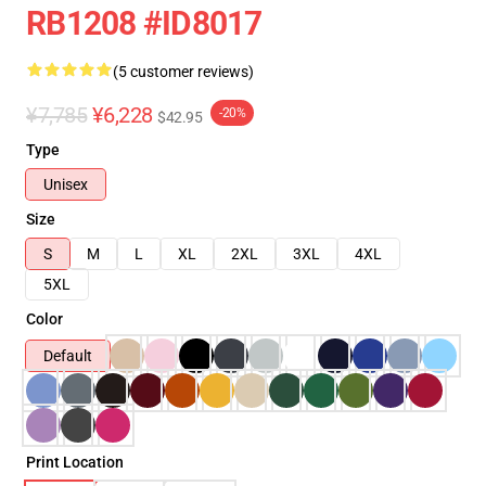
RB1208 #ID8017
(5 customer reviews)
¥7,785
¥6,228
-20%
$42.95
Type
Unisex
Size
S
M
L
XL
2XL
3XL
4XL
5XL
Color
Default
Print Location