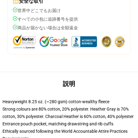
安全な取引
世界中どこでもお届け
すべての小包に追跡番号を提供
商品が届かない場合は全額返金
説明
Heavyweight 8.25 oz. (~280 gsm) cotton-wealthy fleece
Strong colours are 80% cotton, 20% polyester. Heather Gray is 70%
cotton, 30% polyester. Charcoal Heather is 60% cotton, 40% polyester
Entrance pouch pocket, matching drawstring and rib cuffs
Ethically sourced following the World Accountable Attire Practices