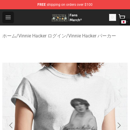
FREE
shipping on orders over $100
Vinnie Hacker Store - Official Vinnie Hacker Merchandis
Open menu
ホーム
/
Vinnie Hacker ログイン
/
Vinnie Hacker パーカー