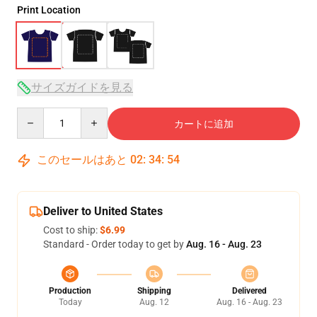
Print Location
サイズガイドを見る
Quantity
カートに追加
このセールはあと
02
:
34
:
53
Deliver to United States
Cost to ship:
$6.99
Standard - Order today to get by
Aug. 16 - Aug. 23
Production
Shipping
Delivered
Today
Aug. 12
Aug. 16 - Aug. 23