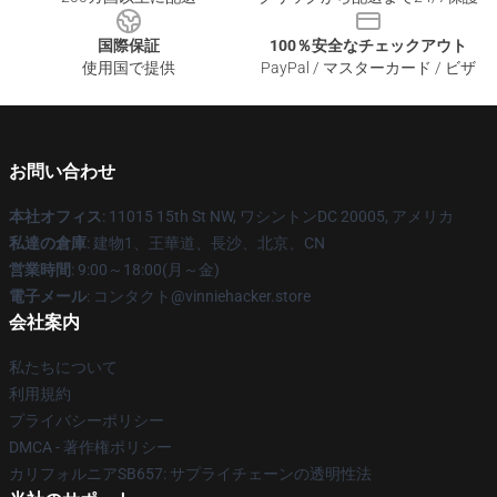
国際保証
100％安全なチェックアウト
使用国で提供
PayPal / マスターカード / ビザ
お問い合わせ
本社オフィス
: 11015 15th St NW, ワシントンDC 20005, アメリカ
私達の倉庫
: 建物1、王華道、長沙、北京、CN
営業時間
: 9:00～18:00(月～金)
電子メール
: コンタクト@vinniehacker.store
会社案内
私たちについて
利用規約
プライバシーポリシー
DMCA - 著作権ポリシー
カリフォルニアSB657: サプライチェーンの透明性法