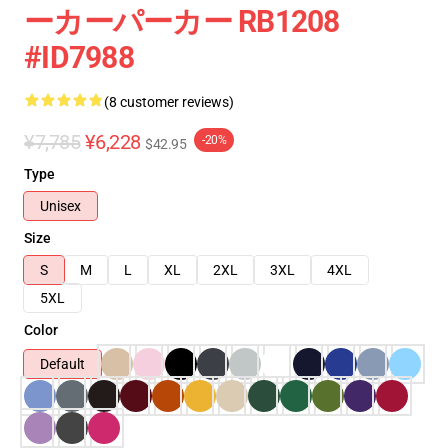
ーカーパーカー RB1208
#ID7988
(8 customer reviews)
¥7,785
¥6,228
-20%
$42.95
Type
Unisex
Size
S
M
L
XL
2XL
3XL
4XL
5XL
Color
Default