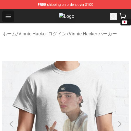
FREE
shipping on orders over $100
Open menu
Vinnie Hacker Store - Official Vin
ホーム
/
Vinnie Hacker ログイン
/
Vinnie Hacker パーカー