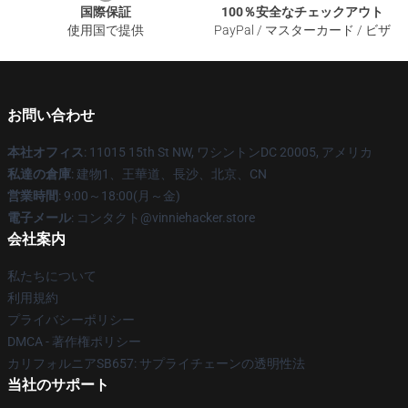
国際保証
100％安全なチェックアウト
使用国で提供
PayPal / マスターカード / ビザ
お問い合わせ
本社オフィス
: 11015 15th St NW, ワシントンDC 20005, アメリカ
私達の倉庫
: 建物1、王華道、長沙、北京、CN
営業時間
: 9:00～18:00(月～金)
電子メール
: コンタクト@vinniehacker.store
会社案内
私たちについて
利用規約
プライバシーポリシー
DMCA - 著作権ポリシー
カリフォルニアSB657: サプライチェーンの透明性法
当社のサポート