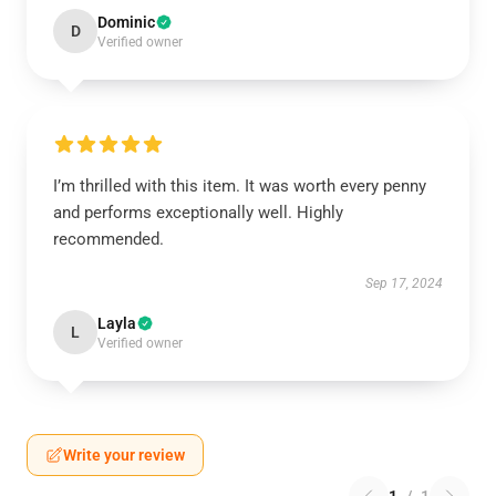
Dominic
D
Verified owner
I’m thrilled with this item. It was worth every penny
and performs exceptionally well. Highly
recommended.
Sep 17, 2024
Layla
L
Verified owner
Write your review