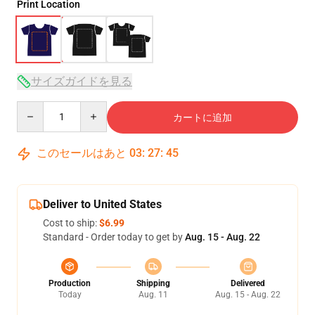
Print Location
サイズガイドを見る
Quantity
カートに追加
このセールはあと
03
:
27
:
44
Deliver to United States
Cost to ship:
$6.99
Standard - Order today to get by
Aug. 15 - Aug. 22
Production
Shipping
Delivered
Today
Aug. 11
Aug. 15 - Aug. 22