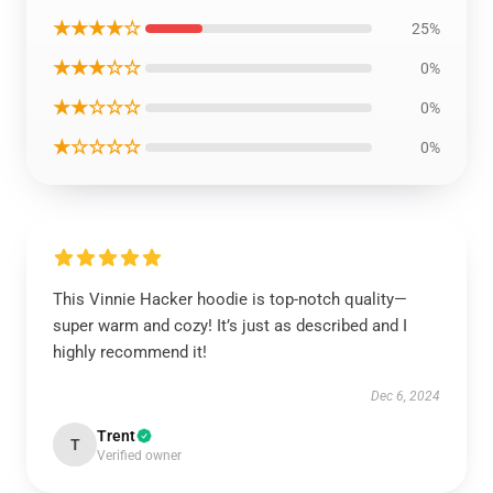
★★★★☆
25%
★★★☆☆
0%
★★☆☆☆
0%
★☆☆☆☆
0%
This Vinnie Hacker hoodie is top-notch quality—
super warm and cozy! It’s just as described and I
highly recommend it!
Dec 6, 2024
Trent
T
Verified owner