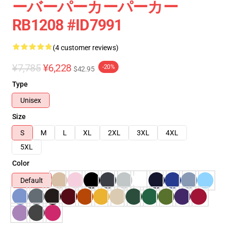
ーバーパーカーパーカー
RB1208 #ID7991
(4 customer reviews)
¥7,785
¥6,228
-20%
$42.95
Type
Unisex
Size
S
M
L
XL
2XL
3XL
4XL
5XL
Color
Default