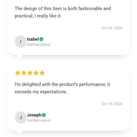
The design of this item is both fashionable and
practical; I really like it.
Oct 30, 2024
Isabel
I
Verified owner
I’m delighted with the product’s performance; it
exceeds my expectations.
Oct 19, 2024
Joseph
J
Verified owner