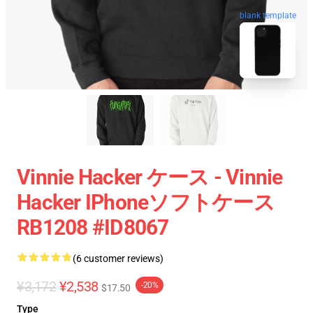
blank template
Vinnie Hacker ケース - Vinnie
Hacker IPhoneソフトケース
RB1208 #ID8067
(6 customer reviews)
¥3,172
¥2,538
-20%
$17.50
Type