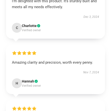
I'm delighted with this product. It’s sturdily built and
meets all my needs effectively.
Dec 3, 2024
Charlotte
C
Verified owner
Amazing clarity and precision, worth every penny.
Nov 7, 2024
Hannah
H
Verified owner