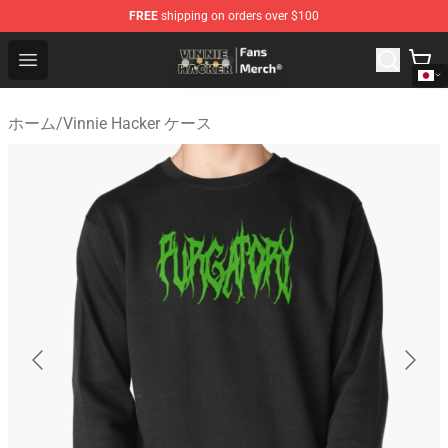
FREE
shipping on orders over $100
Vinnie Hacker Store - Official Vinnie Hacker Merchandis
Open menu
ホーム
/
Vinnie Hacker ケース