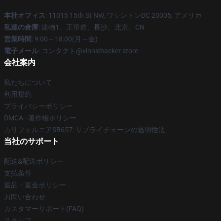
本社オフィス
: 11015 15th St NW, ワシントンDC 20005, アメリカ
私達の倉庫
: 建物1、王華道、長沙、北京、CN
営業時間
: 9:00～18:00(月～金)
電子メール
: コンタクト@vinniehacker.store
会社案内
私たちについて
利用規約
プライバシーポリシー
DMCA - 著作権ポリシー
カリフォルニアSB657: サプライチェーンの透明性法
当社のサポート
配送&配送ポリシー
支払条件
返品・返金ポリシー
お問い合わせ
カスタマーサポート(FAQ)
スタッフ