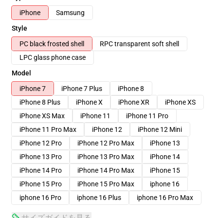
iPhone
Samsung
Style
PC black frosted shell
RPC transparent soft shell
LPC glass phone case
Model
iPhone 7
iPhone 7 Plus
iPhone 8
iPhone 8 Plus
iPhone X
iPhone XR
iPhone XS
iPhone XS Max
iPhone 11
iPhone 11 Pro
iPhone 11 Pro Max
iPhone 12
iPhone 12 Mini
iPhone 12 Pro
iPhone 12 Pro Max
iPhone 13
iPhone 13 Pro
iPhone 13 Pro Max
iPhone 14
iPhone 14 Pro
iPhone 14 Pro Max
iPhone 15
iPhone 15 Pro
iPhone 15 Pro Max
iphone 16
iphone 16 Pro
iphone 16 Plus
iphone 16 Pro Max
サイズガイドを見る