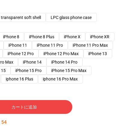
transparent soft shell
LPC glass phone case
iPhone 8
iPhone 8 Plus
iPhone X
iPhone XR
iPhone 11
iPhone 11 Pro
iPhone 11 Pro Max
iPhone 12 Pro
iPhone 12 Pro Max
iPhone 13
Pro Max
iPhone 14
iPhone 14 Pro
 15
iPhone 15 Pro
iPhone 15 Pro Max
iphone 16 Plus
iphone 16 Pro Max
カートに追加
:
53