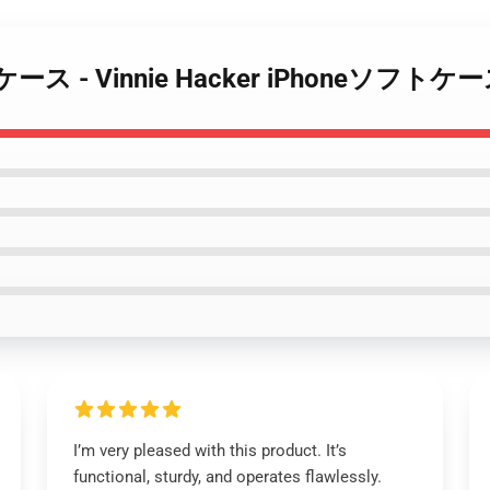
cker ケース - Vinnie Hacker iPhoneソフトケ
I’m very pleased with this product. It’s
functional, sturdy, and operates flawlessly.