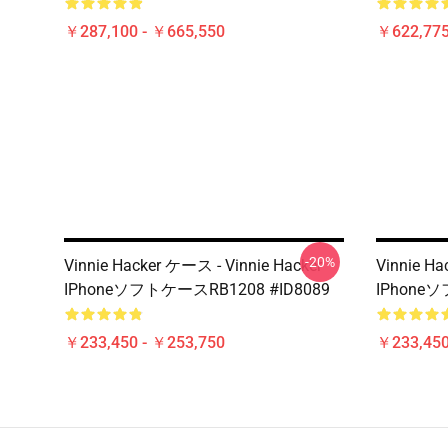
￥287,100 - ￥665,550
￥622,775
-20%
Vinnie Hacker ケース - Vinnie Hacker
Vinnie Ha
IPhoneソフトケースRB1208 #ID8089
IPhoneソ
￥233,450 - ￥253,750
￥233,450
Footer