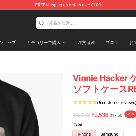
FREE
shipping on orders over $100
ise Shop
ショップ
カテゴリーで購入
注文追跡
ブログ
お
Vinnie Hacker 
ソフトケースRB12
(6 customer reviews
¥3,172
¥2,538
-20%
$17.50
Type
iPhone
Samsung