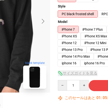
Style
PC black frosted shell
RPC 
Model
iPhone 7
iPhone 7 Plus
iPhone XS
iPhone XS Max
iPhone 12
iPhone 12 Mini
iPhone 13 Pro
iPhone 13 
iPhone 14 Pro Max
iPhone
iphone 16
iphone 16 Pro
blank template
サイズガイドを見る
Quantity
このセールはあと
01
:
05