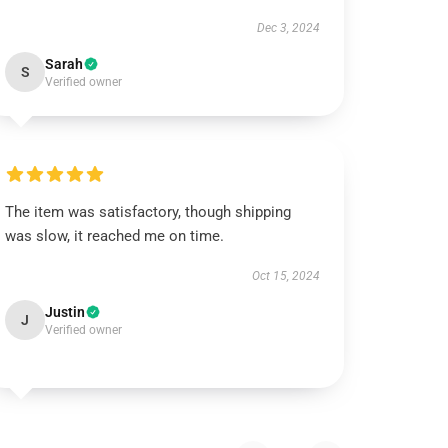
Dec 3, 2024
Sarah
S
Verified owner
The item was satisfactory, though shipping
was slow, it reached me on time.
Oct 15, 2024
Justin
J
Verified owner