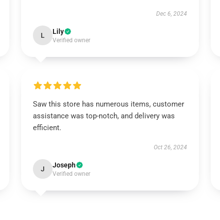
Dec 6, 2024
Lily
L
Verified owner
Saw this store has numerous items, customer
assistance was top-notch, and delivery was
efficient.
Oct 26, 2024
Joseph
J
Verified owner