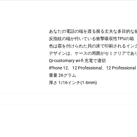
あなたの電話の端を渡る握る丈夫な多目的な
反指紋の端が付いている衝撃吸収性TPUの箱
色は霜を付けられた貝の床で印刷されるイン
デザインは、ケースの周囲がセミクリアであ
Qi-customary wi-fi 充電で適切
iPhone 12、12 Professional、12 Pr
重量 26グラム
厚さ 1/16インチ(1.6mm)