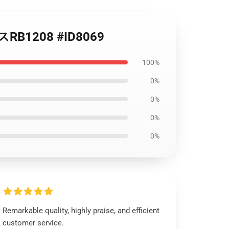
ースRB1208 #ID8069
100%
0%
0%
0%
0%
Remarkable quality, highly praise, and efficient
customer service.