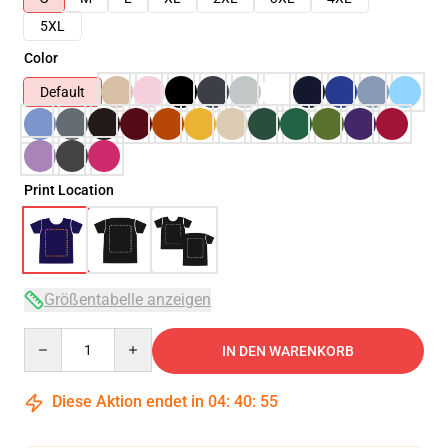
5XL
Color
Default
Print Location
Größentabelle anzeigen
Quantity
IN DEN WARENKORB
Diese Aktion endet in
04
:
40
:
54