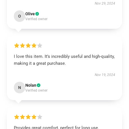
Nov 29, 2024
Olive
O
Verified owner
I love this item. It’s incredibly useful and high-quality,
making it a great purchase.
Nov 19, 2024
Nolan
N
Verified owner
Provides great comfort, perfect for long use.