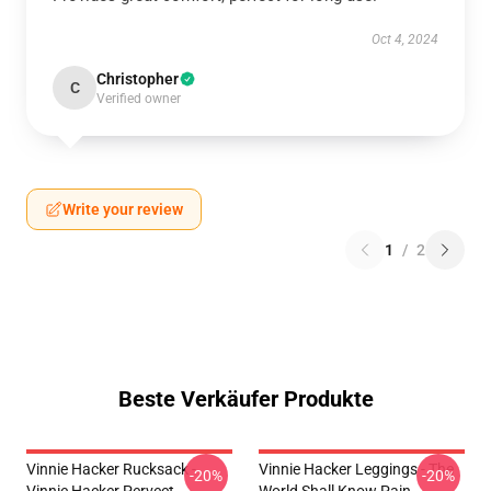
Oct 4, 2024
Christopher
C
Verified owner
Write your review
1
/
2
Beste Verkäufer Produkte
Vinnie Hacker Rucksack -
Vinnie Hacker Leggings - The
-20%
-20%