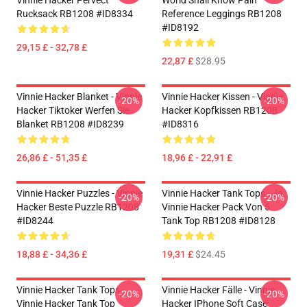
Vinnie Hacker Pervect
World Shall Know Pain
Rucksack RB1208 #ID8334
Reference Leggings RB1208
#ID8192
29,15 £ - 32,78 £
22,87 £
$28.95
Vinnie Hacker Blanket - Vinnie
Vinnie Hacker Kissen - Vinnie
-20%
-20%
Hacker Tiktoker Werfen Sie
Hacker Kopfkissen RB1208
Blanket RB1208 #ID8239
#ID8316
26,86 £ - 51,35 £
18,96 £ - 22,91 £
Vinnie Hacker Puzzles - Vinnie
Vinnie Hacker Tank Tops - Ja.
-20%
-20%
Hacker Beste Puzzle RB1208
Vinnie Hacker Pack Von 5
#ID8244
Tank Top RB1208 #ID8128
18,88 £ - 34,36 £
19,31 £
$24.45
Vinnie Hacker Tank Tops -
Vinnie Hacker Fälle - Vinnie
-20%
-20%
Vinnie Hacker Tank Top
Hacker IPhone Soft Case