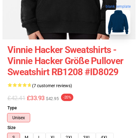
blank template
Vinnie Hacker Sweatshirts -
Vinnie Hacker Größe Pullover
Sweatshirt RB1208 #ID8029
(7 customer reviews)
£42.41
£33.93
-20%
$42.95
Type
Unisex
Size
S
M
L
XL
2XL
3XL
4XL