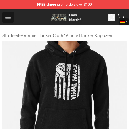
FREE
shipping on orders over $100
Vinnie Hacker Store - Official Vinnie Hacker Merchandis
Open menu
Startseite
/
Vinnie Hacker Cloth
/
Vinnie Hacker Kapuzen