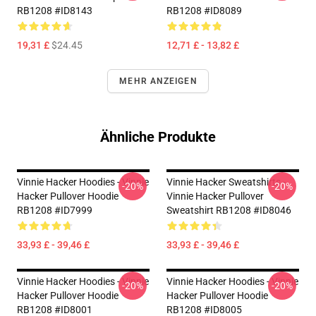
RB1208 #ID8143
RB1208 #ID8089
19,31 £
$24.45
12,71 £ - 13,82 £
MEHR ANZEIGEN
Ähnliche Produkte
Vinnie Hacker Hoodies - Vinnie
Vinnie Hacker Sweatshirts -
-20%
-20%
Hacker Pullover Hoodie
Vinnie Hacker Pullover
RB1208 #ID7999
Sweatshirt RB1208 #ID8046
33,93 £ - 39,46 £
33,93 £ - 39,46 £
Vinnie Hacker Hoodies - Vinnie
Vinnie Hacker Hoodies - Vinnie
-20%
-20%
Hacker Pullover Hoodie
Hacker Pullover Hoodie
RB1208 #ID8001
RB1208 #ID8005