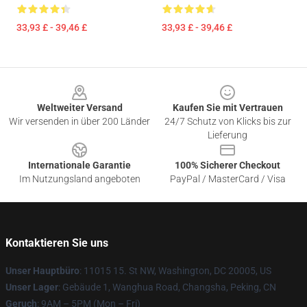
33,93 £ - 39,46 £
33,93 £ - 39,46 £
Footer
Weltweiter Versand
Kaufen Sie mit Vertrauen
Wir versenden in über 200 Länder
24/7 Schutz von Klicks bis zur
Lieferung
Internationale Garantie
100% Sicherer Checkout
Im Nutzungsland angeboten
PayPal / MasterCard / Visa
Kontaktieren Sie uns
Unser Hauptbüro
: 11015 15. St NW, Washington, DC 20005, US
Unser Lager
: Gebäude 1, Wanghua Road, Changsha, Peking, CN
Geruch
: 9AM – 5PM (Mon – Fri)