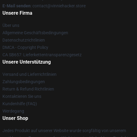
E-Mail senden
: contact@vinniehacker.store
Unsere Firma
Über uns
Allgemeine Geschäftsbedingungen
Datenschutzrichtlinien
DMCA - Copyright Policy
CA SB657: Lieferkettentransparenzgesetz
Unsere Unterstützung
Versand und Lieferrichtlinien
Zahlungsbedingungen
Return & Refund Richtlinien
Kontaktieren Sie uns
Kundenhilfe (FAQ)
Werdegang
Unser Shop
Jedes Produkt auf unserer Website wurde sorgfältig von unserem