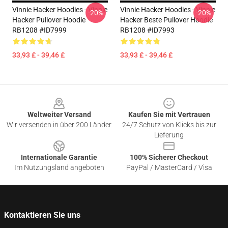
Vinnie Hacker Hoodies - Vinnie
Vinnie Hacker Hoodies - Vinnie
-20%
-20%
Hacker Pullover Hoodie
Hacker Beste Pullover Hoodie
RB1208 #ID7999
RB1208 #ID7993
33,93 £ - 39,46 £
33,93 £ - 39,46 £
Footer
Weltweiter Versand
Kaufen Sie mit Vertrauen
Wir versenden in über 200 Länder
24/7 Schutz von Klicks bis zur
Lieferung
Internationale Garantie
100% Sicherer Checkout
Im Nutzungsland angeboten
PayPal / MasterCard / Visa
Kontaktieren Sie uns