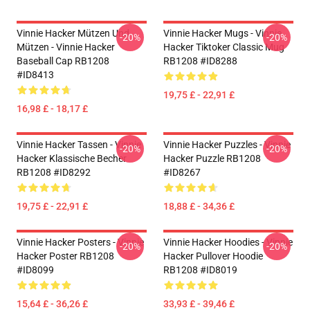
Vinnie Hacker Mützen Und
Vinnie Hacker Mugs - Vinnie
-20%
-20%
Mützen - Vinnie Hacker
Hacker Tiktoker Classic Mug
Baseball Cap RB1208
RB1208 #ID8288
#ID8413
19,75 £ - 22,91 £
16,98 £ - 18,17 £
Vinnie Hacker Tassen - Vinnie
Vinnie Hacker Puzzles - Vinnie
-20%
-20%
Hacker Klassische Becher
Hacker Puzzle RB1208
RB1208 #ID8292
#ID8267
19,75 £ - 22,91 £
18,88 £ - 34,36 £
Vinnie Hacker Posters - Vinnie
Vinnie Hacker Hoodies - Vinnie
-20%
-20%
Hacker Poster RB1208
Hacker Pullover Hoodie
#ID8099
RB1208 #ID8019
15,64 £ - 36,26 £
33,93 £ - 39,46 £