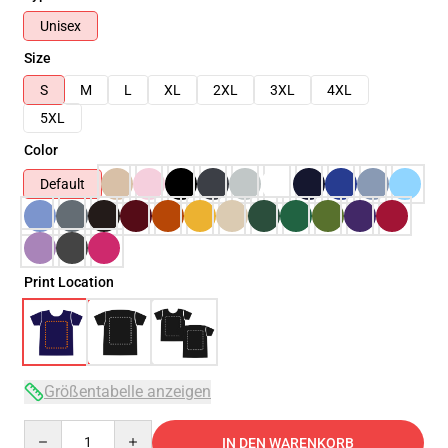
Unisex
Size
S
M
L
XL
2XL
3XL
4XL
5XL
Color
Default
Print Location
Größentabelle anzeigen
Quantity
IN DEN WARENKORB