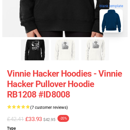
blank template
Vinnie Hacker Hoodies - Vinnie
Hacker Pullover Hoodie
RB1208 #ID8008
(7 customer reviews)
£42.41
£33.93
-20%
$42.95
Type