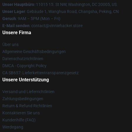
Unser Hauptbüro
: 11015 15. St NW, Washington, DC 20005, US
Unser Lager
: Gebäude 1, Wanghua Road, Changsha, Peking, CN
Geruch
: 9AM – 5PM (Mon – Fri)
E-Mail senden
: contact@vinniehacker.store
Unsere Firma
Über uns
Allgemeine Geschäftsbedingungen
Datenschutzrichtlinien
DMCA - Copyright Policy
CA SB657: Lieferkettentransparenzgesetz
Unsere Unterstützung
Versand und Lieferrichtlinien
Zahlungsbedingungen
Return & Refund Richtlinien
Kontaktieren Sie uns
Kundenhilfe (FAQ)
Werdegang