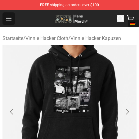
FREE
shipping on orders over $100
Vinnie Hacker Store - Official Vinnie Hacker Merchandis
Open menu
Startseite
/
Vinnie Hacker Cloth
/
Vinnie Hacker Kapuzen