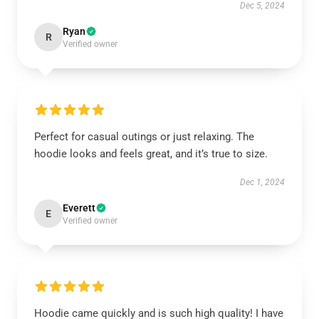
Dec 5, 2024
Ryan
R
Verified owner
Perfect for casual outings or just relaxing. The
hoodie looks and feels great, and it’s true to size.
Dec 1, 2024
Everett
E
Verified owner
Hoodie came quickly and is such high quality! I have