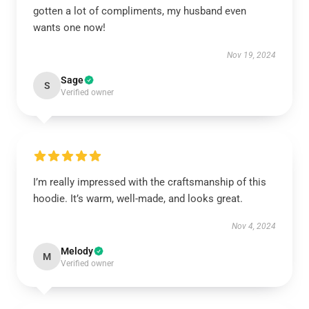
gotten a lot of compliments, my husband even
wants one now!
Nov 19, 2024
Sage
S
Verified owner
I’m really impressed with the craftsmanship of this
hoodie. It’s warm, well-made, and looks great.
Nov 4, 2024
Melody
M
Verified owner