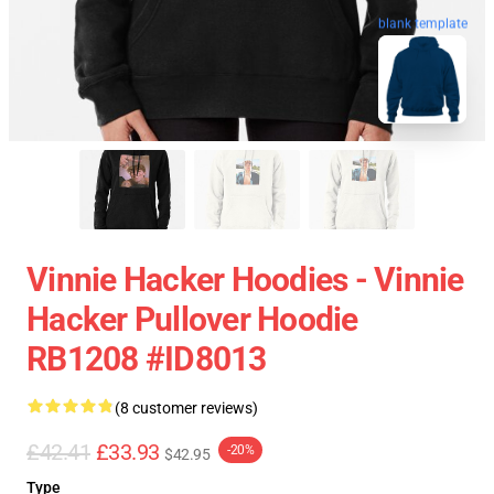
blank template
Vinnie Hacker Hoodies - Vinnie
Hacker Pullover Hoodie
RB1208 #ID8013
(8 customer reviews)
£42.41
£33.93
-20%
$42.95
Type