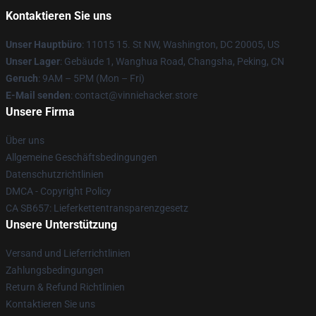
Kontaktieren Sie uns
Unser Hauptbüro
: 11015 15. St NW, Washington, DC 20005, US
Unser Lager
: Gebäude 1, Wanghua Road, Changsha, Peking, CN
Geruch
: 9AM – 5PM (Mon – Fri)
E-Mail senden
: contact@vinniehacker.store
Unsere Firma
Über uns
Allgemeine Geschäftsbedingungen
Datenschutzrichtlinien
DMCA - Copyright Policy
CA SB657: Lieferkettentransparenzgesetz
Unsere Unterstützung
Versand und Lieferrichtlinien
Zahlungsbedingungen
Return & Refund Richtlinien
Kontaktieren Sie uns