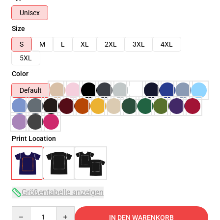
Unisex
Size
S
M
L
XL
2XL
3XL
4XL
5XL
Color
Default
Print Location
Größentabelle anzeigen
Quantity
IN DEN WARENKORB