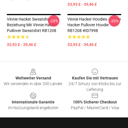
33,93 £ - 39,46 £
Vinnie Hacker Sweatshirts -
Vinnie Hacker Hoodies - Vinnie
-20%
-20%
Beziehung Mit Vinnie Hacker
Hacker Pullover Hoodie
Pullover Sweatshirt RB1208
RB1208 #ID7998
33,93 £ - 39,46 £
33,93 £ - 39,46 £
Footer
Weltweiter Versand
Kaufen Sie mit Vertrauen
Wir versenden in über 200 Länder
24/7 Schutz von Klicks bis zur
Lieferung
Internationale Garantie
100% Sicherer Checkout
Im Nutzungsland angeboten
PayPal / MasterCard / Visa