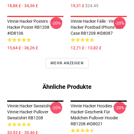
18,88 £ - 34,36 £
19,31 £
$24.45
Vinnie Hacker Posters - Vinnie
Vinnie Hacker Fälle - Vinnie
-20%
-20%
Hacker Poster RB1208
Hacker Postbad IPhone Soft
#ID8106
Case RB1208 #ID8087
15,64 £ - 36,26 £
12,71 £ - 13,82 £
MEHR ANZEIGEN
Ähnliche Produkte
Vinnie Hacker Sweatshirts -
Vinnie Hacker Hoodies - Vinnie
-20%
-20%
Vinnie Hacker Pullover
Hacker Geschenk Für
Sweatshirt RB1208
Mädchen Pullover Hoodie
RB1208 #ID8021
33,93 £ - 39,46 £