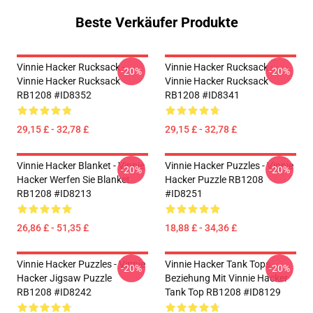
Beste Verkäufer Produkte
Vinnie Hacker Rucksack -
Vinnie Hacker Rucksack -
-20%
-20%
Vinnie Hacker Rucksack
Vinnie Hacker Rucksack
RB1208 #ID8352
RB1208 #ID8341
29,15 £ - 32,78 £
29,15 £ - 32,78 £
Vinnie Hacker Blanket - Vinnie
Vinnie Hacker Puzzles - Vinnie
-20%
-20%
Hacker Werfen Sie Blanket
Hacker Puzzle RB1208
RB1208 #ID8213
#ID8251
26,86 £ - 51,35 £
18,88 £ - 34,36 £
Vinnie Hacker Puzzles - Vinnie
Vinnie Hacker Tank Tops -
-20%
-20%
Hacker Jigsaw Puzzle
Beziehung Mit Vinnie Hacker
RB1208 #ID8242
Tank Top RB1208 #ID8129