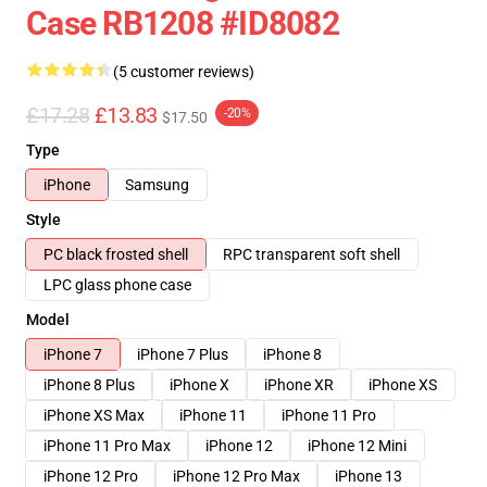
Case RB1208 #ID8082
(5 customer reviews)
£17.28
£13.83
-20%
$17.50
Type
iPhone
Samsung
Style
PC black frosted shell
RPC transparent soft shell
LPC glass phone case
Model
iPhone 7
iPhone 7 Plus
iPhone 8
iPhone 8 Plus
iPhone X
iPhone XR
iPhone XS
iPhone XS Max
iPhone 11
iPhone 11 Pro
iPhone 11 Pro Max
iPhone 12
iPhone 12 Mini
iPhone 12 Pro
iPhone 12 Pro Max
iPhone 13