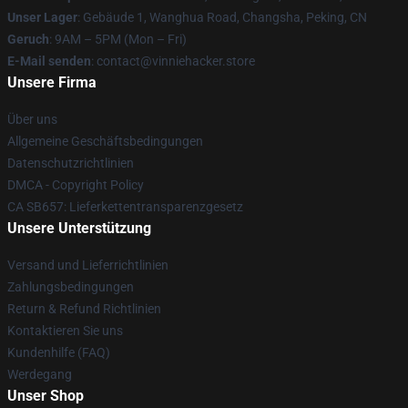
Unser Lager
: Gebäude 1, Wanghua Road, Changsha, Peking, CN
Geruch
: 9AM – 5PM (Mon – Fri)
E-Mail senden
: contact@vinniehacker.store
Unsere Firma
Über uns
Allgemeine Geschäftsbedingungen
Datenschutzrichtlinien
DMCA - Copyright Policy
CA SB657: Lieferkettentransparenzgesetz
Unsere Unterstützung
Versand und Lieferrichtlinien
Zahlungsbedingungen
Return & Refund Richtlinien
Kontaktieren Sie uns
Kundenhilfe (FAQ)
Werdegang
Unser Shop