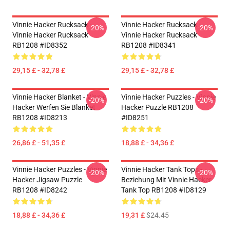
Vinnie Hacker Rucksack -
Vinnie Hacker Rucksack -
-20%
-20%
Vinnie Hacker Rucksack
Vinnie Hacker Rucksack
RB1208 #ID8352
RB1208 #ID8341
29,15 £ - 32,78 £
29,15 £ - 32,78 £
Vinnie Hacker Blanket - Vinnie
Vinnie Hacker Puzzles - Vinnie
-20%
-20%
Hacker Werfen Sie Blanket
Hacker Puzzle RB1208
RB1208 #ID8213
#ID8251
26,86 £ - 51,35 £
18,88 £ - 34,36 £
Vinnie Hacker Puzzles - Vinnie
Vinnie Hacker Tank Tops -
-20%
-20%
Hacker Jigsaw Puzzle
Beziehung Mit Vinnie Hacker
RB1208 #ID8242
Tank Top RB1208 #ID8129
18,88 £ - 34,36 £
19,31 £
$24.45