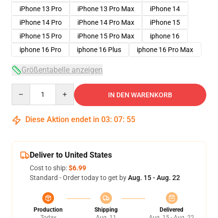
iPhone 13 Pro
iPhone 13 Pro Max
iPhone 14
iPhone 14 Pro
iPhone 14 Pro Max
iPhone 15
iPhone 15 Pro
iPhone 15 Pro Max
iphone 16
iphone 16 Pro
iphone 16 Plus
iphone 16 Pro Max
Größentabelle anzeigen
Quantity
IN DEN WARENKORB
Diese Aktion endet in
03
:
07
:
54
Deliver to United States
Cost to ship:
$6.99
Standard - Order today to get by
Aug. 15 - Aug. 22
Production
Shipping
Delivered
Today
Aug. 11
Aug. 15 - Aug. 22