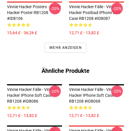
Vinnie Hacker Posters - Vinnie
Vinnie Hacker Fälle - Vinnie
-20%
-20%
Hacker Poster RB1208
Hacker Postbad IPhone Soft
#ID8106
Case RB1208 #ID8087
15,64 £ - 36,26 £
12,71 £ - 13,82 £
MEHR ANZEIGEN
Ähnliche Produkte
Vinnie Hacker Fälle - Vinnie
Vinnie Hacker Fälle - Vin
-20%
-20%
Hacker IPhone Soft Case
Hacker IPhone Soft Case
RB1208 #ID8086
RB1208 #ID8068
12,71 £ - 13,82 £
12,71 £ - 13,82 £
Vinnie Hacker Fälle - Vinnie
Vinnie Hacker Fälle - Vinnie