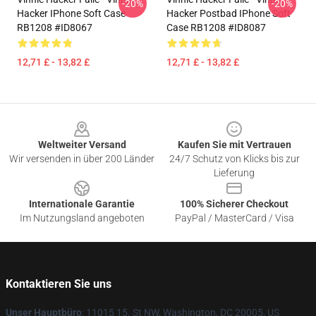
-20%
-20%
Hacker IPhone Soft Case
Hacker Postbad IPhone Soft
RB1208 #ID8067
Case RB1208 #ID8087
12,71 £ - 13,82 £
12,71 £ - 13,82 £
Footer
Weltweiter Versand
Kaufen Sie mit Vertrauen
Wir versenden in über 200 Länder
24/7 Schutz von Klicks bis zur
Lieferung
Internationale Garantie
100% Sicherer Checkout
Im Nutzungsland angeboten
PayPal / MasterCard / Visa
Kontaktieren Sie uns
Unser Hauptbüro
: 11015 15. St NW, Washington, DC 20005, US