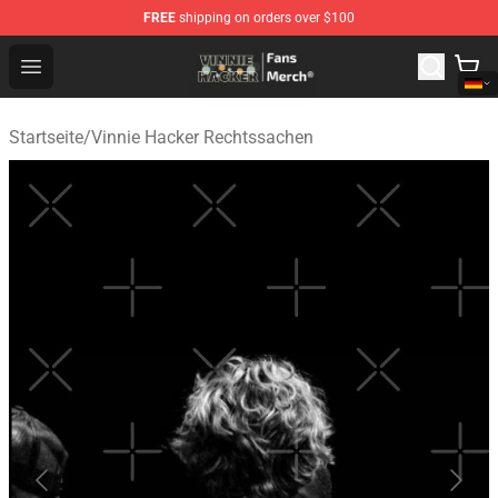
FREE
shipping on orders over $100
Vinnie Hacker Store - Official Vinnie Hacker Merchandis
Open menu
Startseite
/
Vinnie Hacker Rechtssachen